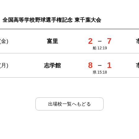
全国高等学校野球選手権記念 東千葉大会
2
－
7
富里
(金)
船 12:19
8
－
1
志学館
(月)
県 15:18
出場校一覧へもどる