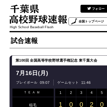
フォロー
全国
トップページ
High School Baseball Flash
試合速報
第100回 全国高等学校野球選手権記念 東千葉大会
7月16日(月)
プレイボール
09:07
ゲームセット
11:46
1
2
3
4
5
TEAM
1
0
0
2
0
稲毛