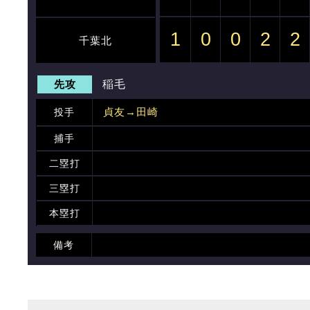
1
0
0
2
2
千葉北
先攻
稲毛
貞友→田崎
投手
捕手
二塁打
三塁打
本塁打
備考