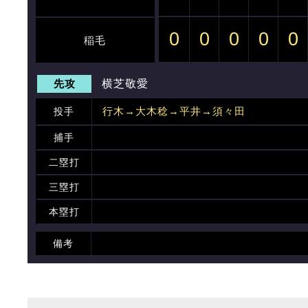
0
0
0
0
0
稲毛
先攻
横芝敬愛
行木→大木稔→平井→須々田
投手
捕手
二塁打
三塁打
本塁打
備考